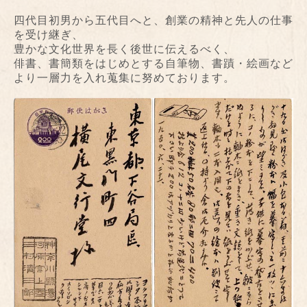
四代目初男から五代目へと、創業の精神と先人の仕事
を受け継ぎ、
豊かな文化世界を長く後世に伝えるべく、
俳書、書簡類をはじめとする自筆物、書蹟・絵画など
より一層力を入れ蒐集に努めております。