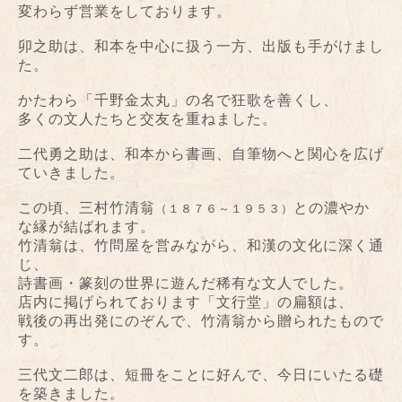
変わらず営業をしております。
卯之助は、和本を中心に扱う一方、出版も手がけまし
た。
かたわら「千野金太丸」の名で狂歌を善くし、
多くの文人たちと交友を重ねました。
二代勇之助は、和本から書画、自筆物へと関心を広げ
ていきました。
この頃、三村竹清翁
との濃やか
（１８７６～１９５３）
な縁が結ばれます。
竹清翁は、竹問屋を営みながら、和漢の文化に深く通
じ、
詩書画・篆刻の世界に遊んだ稀有な文人でした。
店内に掲げられております「文行堂」の扁額は、
戦後の再出発にのぞんで、竹清翁から贈られたもので
す。
三代文二郎は、短冊をことに好んで、今日にいたる礎
を築きました。