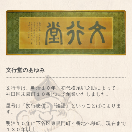
文行堂のあゆみ
文行堂は、明治１０年、初代横尾卯之助によって、
神田区末廣町１０番地にて創業いたしました。
屋号は「文行忠信」『論語』ということばによりま
す。
明治１５年に下谷区東黒門町４番地へ移転、現在まで
１３０年以上、