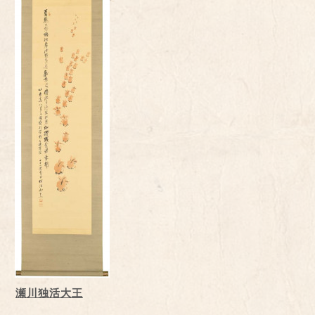
瀬川独活大王