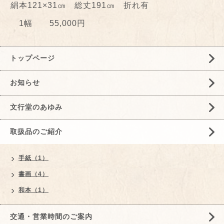
絹本121×31㎝ 総丈191㎝ 折れ有
1幅 55,000円
トップページ
お知らせ
文行堂のあゆみ
取扱品のご紹介
手紙（1）
書画（4）
和本（1）
交通・営業時間のご案内